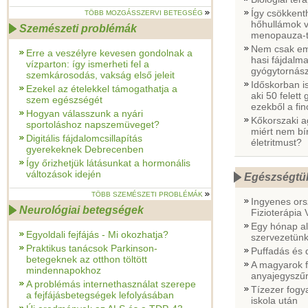
Így csökkent
TÖBB MOZGÁSSZERVI BETEGSÉG
hőhullámok v
Szemészeti problémák
menopauza-t
Nem csak em
Erre a veszélyre kevesen gondolnak a
hasi fájdalm
vízparton: így ismerheti fel a
gyógytornás
szemkárosodás, vakság első jeleit
Időskorban is
Ezekel az ételekkel támogathatja a
aki 50 felett
szem egészségét
ezekből a fi
Hogyan válasszunk a nyári
Kőkorszaki a
sportoláshoz napszemüveget?
miért nem bí
Digitális fájdalomcsillapítás
életritmust?
gyerekeknek Debrecenben
Így őrizhetjük látásunkat a hormonális
változások idején
Egészségtü
TÖBB SZEMÉSZETI PROBLÉMÁK
Ingyenes or
Neurológiai betegségek
Fizioterápia 
Egy hónap ala
Egyoldali fejfájás - Mi okozhatja?
szervezetün
Praktikus tanácsok Parkinson-
Puffadás és d
betegeknek az otthon töltött
A magyarok f
mindennapokhoz
anyajegyszű
A problémás internethasználat szerepe
Tízezer fogya
a fejfájásbetegségek lefolyásában
iskola után