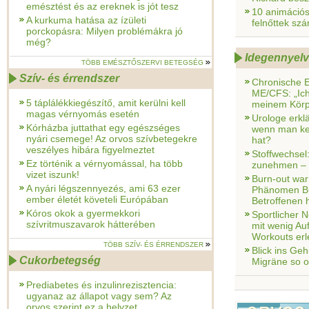
emésztést és az ereknek is jót tesz
10 animációs
A kurkuma hatása az ízületi
felnőttek sz
porckopásra: Milyen problémákra jó
még?
Idegennyelv
TÖBB EMÉSZTŐSZERVI BETEGSÉG
Szív- és érrendszer
Chronische E
ME/CFS: „Ich
5 táplálékkiegészítő, amit kerülni kell
meinem Körpe
magas vérnyomás esetén
Urologe erkl
Kórházba juttathat egy egészséges
wenn man kei
nyári csemege! Az orvos szívbetegekre
hat?
veszélyes hibára figyelmeztet
Stoffwechse
Ez történik a vérnyomással, ha több
zunehmen – 
vizet iszunk!
Burn-out war
A nyári légszennyezés, ami 63 ezer
Phänomen Bu
ember életét követeli Európában
Betroffenen hi
Kóros okok a gyermekkori
Sportlicher 
szívritmuszavarok hátterében
mit wenig Au
Workouts erl
TÖBB SZÍV- ÉS ÉRRENDSZER
Blick ins Ge
Cukorbetegség
Migräne so o
Prediabetes és inzulinrezisztencia:
ugyanaz az állapot vagy sem? Az
orvos szerint ez a helyzet