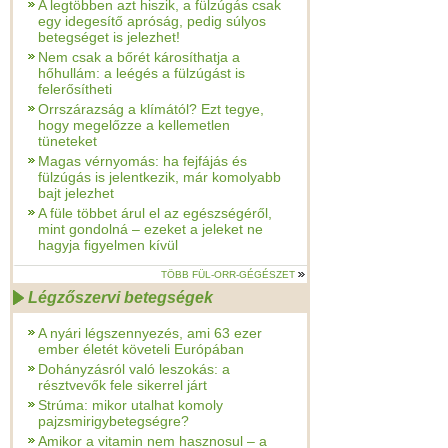
A legtöbben azt hiszik, a fülzúgás csak
egy idegesítő apróság, pedig súlyos
betegséget is jelezhet!
Nem csak a bőrét károsíthatja a
hőhullám: a leégés a fülzúgást is
felerősítheti
Orrszárazság a klímától? Ezt tegye,
hogy megelőzze a kellemetlen
tüneteket
Magas vérnyomás: ha fejfájás és
fülzúgás is jelentkezik, már komolyabb
bajt jelezhet
A füle többet árul el az egészségéről,
mint gondolná – ezeket a jeleket ne
hagyja figyelmen kívül
TÖBB FÜL-ORR-GÉGÉSZET
Légzőszervi betegségek
A nyári légszennyezés, ami 63 ezer
ember életét követeli Európában
Dohányzásról való leszokás: a
résztvevők fele sikerrel járt
Strúma: mikor utalhat komoly
pajzsmirigybetegségre?
Amikor a vitamin nem hasznosul – a