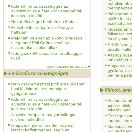
hőhullámok v
Kiderült, mi az összefüggés az
menopauza-t
alvászavar és a fiatalkori vastagbélrák
Időskorban is
kockázata között
aki 50 felett
Rekordösszegre büntették a Metát
ezekből a fi
Mi volt előbb a depresszió vagy a
Idősebb emb
hátfájás?
felismerni ez
Majdnem belehalt az alkoholizmusába
és súlyosan 
a legenda! Phil Collins veséi az
A 100 éves 
összeomlás szélén álltak
újradefiniált
A dolgozók 94 százaléka fáradtsággal
A tartós hős
küzd
működését is
Hogyan alaku
TÖBB PSZICHÉS BETEGSÉG
gyulldás, és
Emésztőszervi betegségek
benne a pet
Nem csak emésztési probléma okozhat
hasi fájdalmat – ezt mondja a
Videók, ani
gyógytornász
Kiderült, mi az összefüggés az
Átaludta a n
alvászavar és a fiatalkori vastagbélrák
amikor felébr
kockázata között
takarókupac a
A székletterápia a mogyoróallergia
Országos ka
ellen is működhet
tudatos inter
A japánok nyáron minden nap ezt
Manipulált v
isszák: koffeinmentes, segíti az
Richárd besz