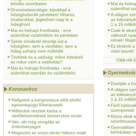
lehűlés szombaton
Mai és holnap
számíthat s
Orvosmeteorológia: kipukkad a
hőségbuborék pénteken! Viharos
A világon szi
zivatarokkal, jégesővel csap le a
az édesanyáv
hidegfront
1 a 15 millió
Mai és holnapi fronthatás - erre
Csak le akart
számíthat csütörtökön és pénteken
változott ny
nőnek! Majd
Szinte mindenki elrontja ezt a
hőségben: sem a ventilátor, sem a
Ez történik 
hideg zuhany nem működik
vizet iszunk!
Tévhitek és a valóság: mikor kötelező
TÖBB HÍR
és mikor nem a védőoltás?
Mai és holnapi fronthatás - erre
Gyermekvárá
számíthat szerdán és csütörtökön
Dúsítják a h
Koronavírus
A világon szi
az édesanyáv
1 a 15 millió
Hallgatott a kongresszus előtt elnöki
egészségügyi főtanácsadó
Férfi hátizsá
szempontok
Milliárdok vesztek kárba a
védőfelszerelések beszerzése során
Kóros okok a
szívritmusza
Van, aki még vizsgálja az
örökítőanyagot
Gyorsabban k
kórházban re
Megszűnt az orosz-ukrán háború miatt