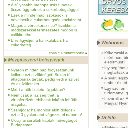
A súlyosabb menopauzás tünetek
összefügghetnek a cukorbetegséggel
Ezek a mindennapi szokások is
növelhetik a cukorbetegség kockázatát
Magas a vércukorszintje? Ezekkel a
módszerekkel természetes módon is
csökkentheti
Erre figyeljen a kánikulában, ha
Weborvos
cukorbeteg
Kőkorszaki a
TÖBB CUKORBETEGSÉG
miért nem bí
Mozgásszervi betegségek
életritmust?
Így segíthet
Nyáron minden nap fogyasztanunk
megtartsák a
kellene ezt a zöldséget! Sokan túl
A nyári légs
átlagosnak tartják, pedig védi a szívet
ember életét
és az ízületeket
Egy szó, ami
Miért a nők ízülete fáj jobban?
tudományt: g
Nem csak a láz segíthet: a
Lezárult az 
vírusfertőzött ebihalak inkább lehűtik
Magyar Nyár
magukat
Szemjóga: ha monitor előtt dolgozik,
ezt a 3 gyakorlatot végezze el naponta!
Dr.Info
Ukrajnai sérültek kaptak művégtagot
Budapesten
Biológiai ter