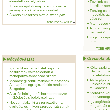
elrendelt veszélyhelyzet
Tévhitek és 
és mikor nem
Külön vizsgálják majd a koronavírus-
járvány alatti közbeszerzéseket
Tényleg csu
megoldás az
Állandó ellenőrzés alatt a szennyvíz
válaszol
TÖBB KORONAVÍRUS
A terhesség 
A fogamzásgát
okoznak?
Fogamzásgátl
összefügghet 
TÖBB HÍ
Orvosoknak
Nőgyógyászat
Kőkorszaki 
Így csökkenthetők hatékonyan a
világban: mi
hőhullámok változókorban a
mai életritmu
menopauza-tanácsadó szerint
Átvilágítják 
Meddőségi centrumoknak fejlesztenek
Onkológiai A
AI-alapú betegregisztrációs rendszert
működését
Szegeden
Kórházba ker
A tartós hőség a női hormonrendszer
több vendég
működését is befolyásolhatja
Így segíthet
Hogyan alakul ki a szervezetben a
megtartsák a
gyulldás, és milyen szerepet játszanak