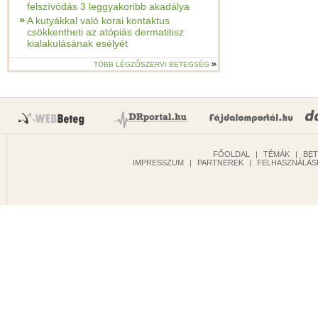
felszívódás 3 leggyakoribb akadálya
A kutyákkal való korai kontaktus
csökkentheti az atópiás dermatitisz
kialakulásának esélyét
TÖBB LÉGZŐSZERVI BETEGSÉG
FŐOLDAL
|
TÉMÁK
|
BE
IMPRESSZUM
|
PARTNEREK
|
FELHASZNÁLÁSI