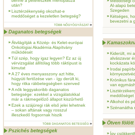
benne a petefészkek menopauza
Meddőségi c
után?
AI-alapú bet
Szegeden
Lisztérzékenység okozhat-e
meddőséget a kezeletlen betegség?
Kétséges, ho
bevezetni a 
TÖBB NŐGYÓGYÁSZAT
Daganatos betegségek
Átvilágítják a Közép- és Kelet-európai
Kamaszokn
Onkológiai Akadémia Alapítvány
működését
Kiderült, mi
Túl szép, hogy igaz legyen? Ez az új
alvászavar és
vérvizsgálat állítólag több ráktípust is
kockázata kö
kimutat
Irodai papír
A 27 éves menyasszony azt hitte,
környezetvé
húgyúti fertőzése van - így derült ki,
Krónikus fár
hogy ritka rákbetegségben szenved
van egymás
A nők leggyakoribb daganatos
Lisztérzéken
betegsége: ezekkel a vizsgálatokkal
meddőséget 
már a rákmegelőző állapot kiszűrhető
Alkohol és p
Ezek a szájüregi rák első jelei lehetnek
Szénanátha mi
– sokan aftának vagy rosszul
illeszkedő fogsornak hiszik
Ötven fölött
TÖBB DAGANATOS BETEGSÉG
Pszichés betegségek
Így csökkent