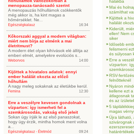
hőhullámok változókorban a
halakba
menopauza-tanácsadó szerint
Mai és holnap
A menopauzás hőhullámok csökkentők
számíthat va
még akkor is, ha kint magas a
Kijöttek a hi
hőmérséklet. Ne...
halálát okoz
Egészségkalauz
16:34
Kiderült, mié
ellen! Nem c
Kőkorszaki aggyal a modern világban:
siker
miért nem bírja az elménk a mai
Idősebb emb
életritmust?
felismerni ez
A modern élet olyan kihívások elé állítja az
és súlyosan 
emberi elmét, amelyekre evolúciós s...
Erre a veszé
Weborvos
14:00
vízparton: íg
szemkárosodá
Kijöttek a hivatalos adatok: ennyi
RSV-fertőzés
ember halálát okozta az előző
felnőtteknél
hőhullám
A nagy meleg sokaknak az életükbe kerül.
Nyáron mind
kellene ezt a
Femina
12:30
átlagosnak ta
és az ízülete
Erre a veszélyre kevesen gondolnak a
5 táplálékkieg
vízparton: így ismerheti fel a
magas vérny
szemkárosodás, vakság első jeleit
Sokan úgy írják le az első panaszokat,
Újra látható
hogy úgy érzik, mintha homok ment volna
szivárognak 
a...
ezerszerese
határértékek
Egészségkalauz - Életmód
09:24