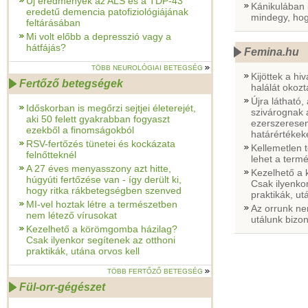
Új eredmények az ALS és a TDP-43
Kánikulában 
eredetű demencia patofiziológiájának
mindegy, ho
feltárásában
Mi volt előbb a depresszió vagy a
hátfájás?
Femina.hu
TÖBB NEUROLÓGIAI BETEGSÉG
Kijöttek a hi
Fertőző betegségek
halálát okoz
Újra látható
Időskorban is megőrzi sejtjei életerejét,
szivárognak 
aki 50 felett gyakrabban fogyaszt
ezerszerese
ezekből a finomságokból
határértékek
RSV-fertőzés tünetei és kockázata
Kellemetlen 
felnőtteknél
lehet a term
A 27 éves menyasszony azt hitte,
Kezelhető a
húgyúti fertőzése van - így derült ki,
Csak ilyenkor
hogy ritka rákbetegségben szenved
praktikák, ut
MI-vel hoztak létre a természetben
Az orrunk ne
nem létező vírusokat
utálunk bizon
Kezelhető a körömgomba házilag?
Csak ilyenkor segítenek az otthoni
praktikák, utána orvos kell
TÖBB FERTŐZŐ BETEGSÉG
Fül-orr-gégészet