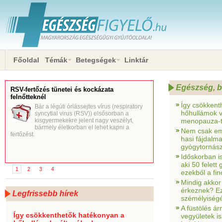
Főoldal
Témák
Betegségek
Linktár
Egészség, 
RSV-fertőzés tünetei és kockázata
felnőtteknél
Így csökkent
Bár a légúti óriássejtes vírus (respiratory
hőhullámok v
syncytial virus (RSV)) elsősorban a
kisgyermekekre jelent nagy veszélyt,
menopauza-t
bármely életkorban el lehet kapni a
Nem csak em
fertőzést.
hasi fájdalm
gyógytornás
Időskorban is
aki 50 felett
1
2
3
4
ezekből a fi
Mindig akkor
érkeznek? Ezt
Legfrissebb hírek
szémélyiségé
A füstölés ár
Így csökkenthetők hatékonyan a
vegyületek is