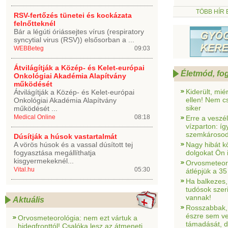
TÖBB HÍR
RSV-fertőzés tünetei és kockázata
felnőtteknél
Bár a légúti óriássejtes vírus (respiratory
syncytial virus (RSV)) elsősorban a ...
WEBBeteg
09:03
Átvilágítják a Közép- és Kelet-európai
Életmód, fo
Onkológiai Akadémia Alapítvány
működését
Kiderült, mié
Átvilágítják a Közép- és Kelet-európai
ellen! Nem c
Onkológiai Akadémia Alapítvány
siker
működését ...
Medical Online
08:18
Erre a veszé
vízparton: íg
szemkárosodá
Dúsítják a húsok vastartalmát
A vörös húsok és a vassal dúsított tej
Nagy hibát kö
fogyasztása megállíthatja
dolgokat Ön 
kisgyermekeknél...
Orvosmeteoro
Vital.hu
05:30
átlépjük a 35
Ha balkezes,
tudósok szer
vannak!
Aktuális
Rosszabbak, 
észre sem ve
Orvosmeteorológia: nem ezt vártuk a
támadását, d
hidegfronttól! Csalóka lesz az átmeneti